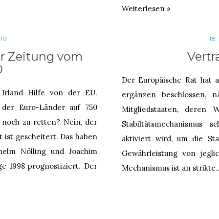
Weiterlesen »
10
18
er Zeitung vom
Vert
0
Der Europäische Rat hat 
Irland Hilfe von der EU.
ergänzen beschlossen, n
m der Euro-Länder auf 750
Mitgliedstaaten, deren
o noch zu retten? Nein, der
Stabiltätsmechanismus s
 ist gescheitert. Das haben
aktiviert wird, um die St
lhelm Nölling und Joachim
Gewährleistung von jegli
ge 1998 prognostiziert. Der
Mechanismus ist an strikt