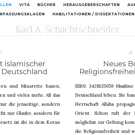
ELLEN
VITA
BÜCHER
HERAUSGEBERSCHAFTEN
AU
ERFASSUNGSKLAGEN
HABILITATIONEN / DISSERTATIONEN
Karl A. Schachtschneider
1
21
t islamischer
Neues Bu
 Deutschland
Religionsfreihe
een und Minarette bauen,
ISBN: 3428135059 Muslime w
n und vieles mehr. All das
Deutschland leben. Sie ba
 nur die jenseitige, sondern
Herrschaft Allahs propag
icht nur Glaube, sondern für
Orient. Schon ruft der 
esetz ist die in dem Koran
möglichst zur Geltung kom
die Religionsfreiheit und 