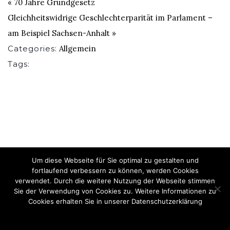
«
70 Jahre Grundgesetz
Gleichheitswidrige Geschlechterparität im Parlament –
am Beispiel Sachsen-Anhalt
»
Categories:
Allgemein
Tags:
Um diese Webseite für Sie optimal zu gestalten und
fortlaufend verbessern zu können, werden Cookies
verwendet. Durch die weitere Nutzung der Webseite stimmen
Sie der Verwendung von Cookies zu. Weitere Informationen zu
Kontakt
Datenschutzerklärung
Impressum
Cookies erhalten Sie in unserer Datenschutzerklärung
© 2026 Karl A. Schachtschneider.
OK